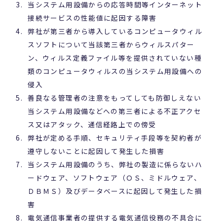
当システム用設備からの応答時間等インターネット
接続サービスの性能値に起因する障害
弊社が第三者から導入しているコンピュータウィル
スソフトについて当該第三者からウィルスパター
ン、ウィルス定義ファイル等を提供されていない種
類のコンピュータウィルスの当システム用設備への
侵入
善良なる管理者の注意をもってしても防御しえない
当システム用設備などへの第三者による不正アクセ
ス又はアタック、通信経路上での傍受
弊社が定める手順、セキュリティ手段等を契約者が
遵守しないことに起因して発生した損害
当システム用設備のうち、弊社の製造に係らないハ
ードウェア、ソフトウェア（ＯＳ、ミドルウェア、
ＤＢＭＳ）及びデータベースに起因して発生した損
害
電気通信事業者の提供する電気通信役務の不具合に