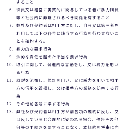
すること
役員又は経営に実質的に関与している者が暴力団員
等と社会的に非難されるべき関係を有すること
弊社及び契約者は相手方に対し、自ら又は第三者を
利用して以下の各号に該当する行為を行わせないこ
とを確約する。
暴力的な要求行為
法的な責任を超えた不当な要求行為
取引に関して、脅迫的な言動をし、又は暴力を用い
る行為
風説を流布し、偽計を用い、又は威力を用いて相手
方の信用を毀損し、又は相手方の業務を妨害する行
為
その他前各号に準ずる行為
弊社及び契約者は相手方が前各項の確約に反し、又
は反していると合理的に疑われる場合、催告その他
何等の手続きを要することなく、本規約を将来に向